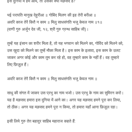
इस दुनिया में हम आये, तो उसका क्या मक़सद है?
भई परापति मानुख देहुरीआ ॥ गोबिंद मिलण की इह तेरी बरीआ ॥
अवरि काज तेरै कितै न काम ॥ मिलु साधसंगति भजु केवल नाम ॥१॥
(वाणी गुरु अर्जुन देव जी, १२, श्री गुरु ग्रन्थ साहिब जी)।
तुम्हें यह इंसान का शरीर मिला है, तो यह भगवान को मिलने का, गोविंद को मिलने को,
उस ख़ुदा को मिलने का तुम्हें मौका मिला है। इस काम के इलावा, इस काम के उलट
जाकर अगर कोई और काम तुम कर रहे हो, वह तुम्हारे काम के नहीं हैं। वह तुम्हारे
लिए फ़िज़ूल हैं।
अवरि काज तेरै कितै न काम ॥ मिलु साधसंगति भजु केवल नाम ॥
साधु की संगत में जाकर उस प्रभु का नाम भजो। उस प्रभु के नाम का सुमिरन करो।
यह है मक़सद हमारा इस दुनिया में आने का। अगर यह मक़सद हमने पूरा कर लिया,
तो ठीक। अगर यह मक़सद हमने पूरा न किया, तो हमारा यहाँ आना फ़िज़ूल रहा।
इसी लिये गुरु तेग़ बहादुर साहिब महाराज कहते हैं: