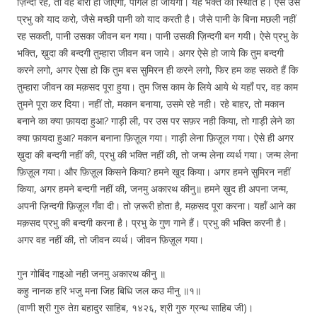
ज़िन्दा रहे, तो वह बौरा हो जाएगा, पागल हो जायेगा। यह भक्त की स्थिति है। ऐसे उस
प्रभु को याद करो, जैसे मच्छी पानी को याद करती है। जैसे पानी के बिना मछली नहीं
रह सकती, पानी उसका जीवन बन गया। पानी उसकी ज़िन्दगी बन गयी। ऐसे प्रभु के
भक्ति, ख़ुदा की बन्दगी तुम्हारा जीवन बन जाये। अगर ऐसे हो जाये कि तुम बन्दगी
करने लगो, अगर ऐसा हो कि तुम बस सुमिरन ही करने लगो, फिर हम कह सकते हैं कि
तुम्हारा जीवन का मक़सद पूरा हुया। तुम जिस काम के लिये आये थे यहाँ पर, वह काम
तुमने पूरा कर दिया। नहीं तो, मकान बनाया, उसमे रहे नही। रहे बाहर, तो मकान
बनाने का क्या फ़ायदा हुआ? गाड़ी ली, पर उस पर सफ़र नही किया, तो गाड़ी लेने का
क्या फ़ायदा हुआ? मकान बनाना फ़िज़ूल गया। गाड़ी लेना फ़िज़ूल गया। ऐसे ही अगर
ख़ुदा की बन्दगी नहीं की, प्रभु की भक्ति नहीं की, तो जन्म लेना व्यर्थ गया। जन्म लेना
फ़िज़ूल गया। और फ़िज़ूल किसने किया? हमने खुद किया। अगर हमने सुमिरन नहीं
किया, अगर हमने बन्दगी नहीं की, जनमु अकारथ कीनु॥ हमने ख़ुद ही अपना जन्म,
अपनी ज़िन्दगी फ़िज़ूल गँवा दी। तो ज़रूरी होता है, मक़सद पूरा करना। यहाँ आने का
मक़सद प्रभु की बन्दगी करना है। प्रभु के गुण गाने हैं। प्रभु की भक्ति करनी है।
अगर वह नहीं की, तो जीवन व्यर्थ। जीवन फ़िज़ूल गया।
गुन गोबिंद गाइओ नही जनमु अकारथ कीनु ॥
कहु नानक हरि भजु मना जिह बिधि जल कउ मीनु ॥१॥
(वाणी श्री गुरु तेग़ बहादुर साहिब, १४२६, श्री गुरु ग्रन्थ साहिब जी)।