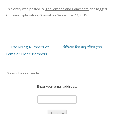
This entry was posted in
Hindi Articles and Comments
and tagged
Gurbani Explanation
,
Gurmat
on
September 11, 2015
.
Post
←
The Rising Numbers of
बिखिअन सिउ काहे रचिओ (लेख)
→
navigation
Female Suicide Bombers
Subscribe in a reader
Enter your email address: