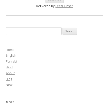
Delivered by
FeedBurner
Search
for:
Home
English
Punjabi
Hindi
About
Blog
New
MORE