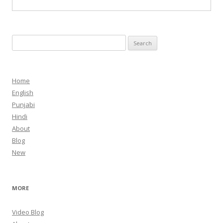
Search
for:
Home
English
Punjabi
Hindi
About
Blog
New
MORE
Video Blog