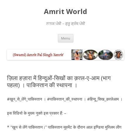
Amrit World
ਨਾਨਕ ਪੰਥੀ – ਗੁਰੂ ਗ੍ਰੰਥ ਪੰਥੀ
Skip
Menu
to
content
ज़िला हज़ारा में हिन्दुओं-सिखों का क़त्ल-ए-आम (भाग
पहला) । पाकिस्तान की स्थापना ।
#ख़ून_से_लेंगे_पाकिस्तान । #पाकिस्तान_की_स्थापना । #हिन्दू_सिख_क़त्लेआम ।
इस विडियो के मुख्य नुक्ते इस प्रकार हैं: –
* “ख़ून से लेंगे पाकिस्तान।” पाकिस्तान मूवमेंट के दौरान आल इण्डिया मुस्लिम लीग