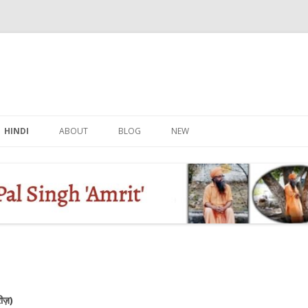
Skip
to
HINDI
ABOUT
BLOG
NEW
content
रीज़)