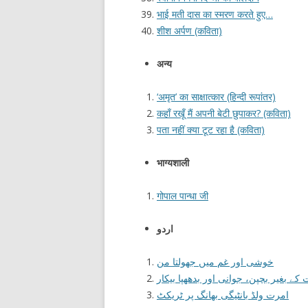
भाई मती दास का स्मरण करते हुए…
शीश अर्पण (कविता)
अन्य
‘अमृत’ का साक्षात्कार (हिन्दी रूपांतर)
कहाँ रखूँ मैं अपनी बेटी छुपाकर? (कविता)
पता नहीं क्या टूट रहा है (कविता)
भाग्यशाली
गोपाल पान्धा जी
اردو
خوشی اور غم میں جھولتا من
 کے بغیر بچپن، جوانی اور بدھھپا بیکار
امرت ولڈ بانٹیگی بھانگ پر ٹریکٹ