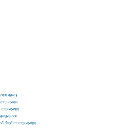
म (भाग पहला)
का क़त्ल-ए-आम
 का क़त्ल-ए-आम
का क़त्ल-ए-आम
दुओं-सिखों का क़त्ल-ए-आम