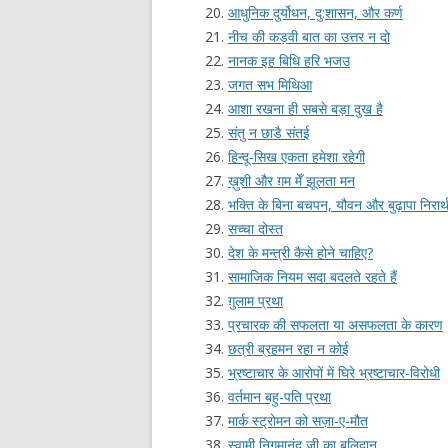
आधुनिक दुर्योधन, दु:शासन, और कर्ण
नीच की कड़वी बात का उत्तर न दो
नानक इह बिधि हरि भजउ
जगत सभ मिथिआ
आशा रखना ही सबसे बड़ा दुख है
संतु न छाडै संतई
हिन्दू-सिख एकता हमेशा रहेगी
ख़ुशी और ग़म मेँ झूलता मन
भक्ति के बिना बचपन, यौवन और बुढ़ापा निरार्
सच्चा दोस्त
देश के मन्त्री कैसे होने चाहिए?
सामाजिक नियम सदा बदलते रहते हैं
ग़ुलाम प्रथा
प्रचारक की सफलता या असफलता के कारण
छत्री ब्रहमन रहा न कोई
भ्रष्टाचार के आरोपों में घिरे भ्रष्टाचार-विरोधी
वर्तमान बहु-पति प्रथा
मार्क स्ट्रोमन को सज़ा-ए-मौत
स्वामी निगमानंद जी का बलिदान