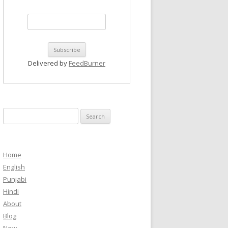
Delivered by
FeedBurner
Search
for:
Home
English
Punjabi
Hindi
About
Blog