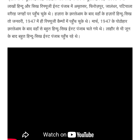
लाखों हिन्दू और सिख रिफ्यूजी ईस्ट पंजाब में अमृतसर, फिरोज़पुर, जालंधर, पटियाला
वग़ैरह जगहों पर पहुँच चुके थे। हज़ारा के क़त्लेआम के बाद वहाँ के हज़ारों हिन्दू-सिख
तो जनवरी, 1947 में ही रिफ्यूजी कैम्पों में पहुँच चुके थे। मार्च, 1947 के पोठोहार
क़त्लेआम के बाद वहाँ से बहुत हिन्दू-सिख ईस्ट पंजाब चले गये थे। लाहौर से भी जून
के बाद बहुत हिन्दू-सिख ईस्ट पंजाब पहुँच रहे थे।