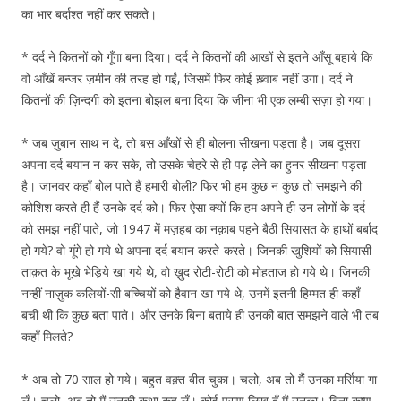
का भार बर्दाश्त नहीं कर सकते।
* दर्द ने कितनों को गूँगा बना दिया। दर्द ने कितनों की आखों से इतने आँसू बहाये कि
वो आँखें बन्जर ज़मीन की तरह हो गईं, जिसमें फिर कोई ख़्वाब नहीं उगा। दर्द ने
कितनों की ज़िन्दगी को इतना बोझल बना दिया कि जीना भी एक लम्बी सज़ा हो गया।
* जब ज़ुबान साथ न दे, तो बस आँखों से ही बोलना सीखना पड़ता है। जब दूसरा
अपना दर्द बयान न कर सके, तो उसके चेहरे से ही पढ़ लेने का हुनर सीखना पड़ता
है। जानवर कहाँ बोल पाते हैं हमारी बोली? फिर भी हम कुछ न कुछ तो समझने की
कोशिश करते ही हैं उनके दर्द को। फिर ऐसा क्यों कि हम अपने ही उन लोगों के दर्द
को समझ नहीं पाते, जो 1947 में मज़हब का नक़ाब पहने बैठी सियासत के हाथों बर्बाद
हो गये? वो गूंगे हो गये थे अपना दर्द बयान करते-करते। जिनकी खुशियों को सियासी
ताक़त के भूखे भेड़िये खा गये थे, वो ख़ुद रोटी-रोटी को मोहताज हो गये थे। जिनकी
नन्हीं नाज़ुक कलियों-सी बच्चियों को हैवान खा गये थे, उनमें इतनी हिम्मत ही कहाँ
बची थी कि कुछ बता पाते। और उनके बिना बताये ही उनकी बात समझने वाले भी तब
कहाँ मिलते?
* अब तो 70 साल हो गये। बहुत वक़्त बीत चुका। चलो, अब तो मैं उनका मर्सिया गा
लूँ। चलो, अब तो मैं उनकी कथा कह लूँ। कोई पुराण लिख दूँ मैं उनका। बिना कृष्ण