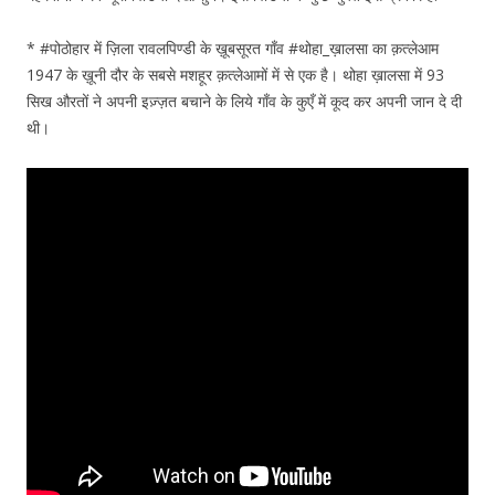
* #पोठोहार में ज़िला रावलपिण्डी के ख़ूबसूरत गाँव #थोहा_ख़ालसा का क़त्लेआम
1947 के ख़ूनी दौर के सबसे मशहूर क़त्लेआमों में से एक है। थोहा ख़ालसा में 93
सिख औरतों ने अपनी इज़्ज़त बचाने के लिये गाँव के कुएँ में कूद कर अपनी जान दे दी
थी।