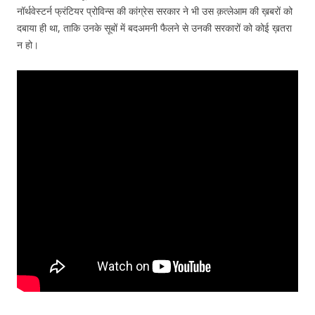
नॉर्थवेस्टर्न फ्रंटियर प्रोविन्स की कांग्रेस सरकार ने भी उस क़त्लेआम की ख़बरों को
दबाया ही था, ताकि उनके सूबों में बदअमनी फैलने से उनकी सरकारों को कोई ख़तरा
न हो।