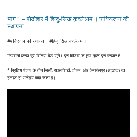
भाग 1 – पोठोहार में हिन्दू-सिख क़त्लेआम । पाकिस्तान की
स्थापना
#पाकिस्तान_की_स्थापना । #हिन्दू_सिख_क़त्लेआम ।
मेहरबानी करके पूरी विडियो देखें/सुनें। इस विडियो के कुछ नुक्ते इस प्रकार हैं: –
* ब्रिटिश पंजाब के तीन ज़िलों, रावलपिण्डी, झेलम, और कैम्पबेलपुर (अट्टक) का
इलाक़ा ही पोठोहार कहा जाता है।