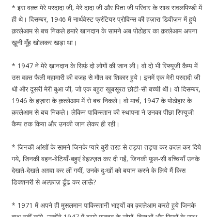
* इस वक़्त मेरे परदादा जी, मेरे दादा जी और पिता जी परिवार के साथ रावलपिण्डी में
ही थे। दिसम्बर, 1946 में नार्थवेस्ट फ्रंटियर प्रोविन्स की हज़ारा डिवीज़न में हुये
क़त्लेआम से बच निकले हमारे खानदान के सामने अब पोठोहार का क़त्लेआम अपना
ख़ूनी मूँह खोलकर खड़ा था।
* 1947 ने मेरे ख़ानदान के सिर्फ़ दो लोगों की जान ली। वो दो भी रिफ्यूजी कैम्प में
उस वक़्त फैली महामारी की वजह से मौत का शिकार हुये। इनमें एक मेरी परदादी जी
थी और दूसरी मेरी बुआ जी, जो एक बहुत ख़ूबसूरत छोटी-सी बच्ची थी। वो दिसम्बर,
1946 के हज़ारा के क़त्लेआम में से बच निकले। वो मार्च, 1947 के पोठोहार के
क़त्लेआम से बच निकले। लेकिन पाकिस्तान की स्थापना ने उनका पीछा रिफ्यूजी
कैम्प तक किया और उनकी जान लेकर ही रही।
* जिनकी आंखों के सामने जिनके प्यारे बुरी तरह से तड़पा-तड़पा कर क़त्ल कर दिये
गये, जिनकी बहन-बेटियाँ-बहुएं बेइज़्ज़त कर दी गईं, जिनकी फूल-सी बच्चियाँ उनके
देखते-देखते अग़वा कर लीं गयीं, उनके दुःखों को बयान करने के लिये मैं किस
डिक्शनरी से अल्फ़ाज़ ढूँढ कर लाऊँ?
* 1971 में अपने ही मुसलमान पाकिस्तानी भाइयों का क़त्लेआम करते हुये जिनके
हाथ नहीं कांपे, उन्होंने 1947 में दूसरे मज़हब के लोगों, हिन्दुओं और सिखों के साथ