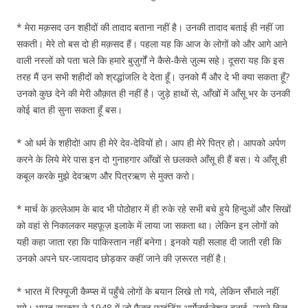
* मेरा मक़सद उन शहीदों की तादाद बताना नहीं है। उनकी तादाद बताई ही नहीं जा
सकती। मेरे तो बस दो ही मक़सद हैं। पहला यह कि आज के लोगों को और आगे आने
वाली नस्लों को पता चले कि हमारे बुज़ुर्गों ने कैसे-कैसे ज़ुल्म सहे। दूसरा यह कि इस
तरह मैं उन सभी शहीदों को श्रद्धांजलि दे देता हूँ। उनको मैं और दे भी क्या सकता हूँ?
उनको कुछ देने की मेरी औक़ात ही नहीं है। जुड़े हाथों से, आँखों में आँसू भर के उनकी
कोई बात ही सुना सकता हूँ बस।
* ओ धर्म के शहीदो! आप ही मेरे देव-देवियों हो। आप ही मेरे पित्र हो। आपको अर्पण
करने के लिये मेरे पास इन दो गुनाहगार आँखों से छलकते आँसू ही हैं बस। ये आँसू ही
कबूल करके मुझे देवऋण और पित्रऋण से मुक्त करो।
* मार्च के क़त्लेआम के बाद भी पोठोहार में ही रुके रहे सभी बचे हुये हिन्दुओं और सिखों
को वहां से निकालकर महफ़ूज़ इलाके में लाया जा सकता था। लेकिन इन लोगों को
यही कहा जाता रहा कि पाकिस्तान नहीं बनेगा। इनको यही सलाह दी जाती रही कि
उनको अपने घर-जायदाद छोड़कर कहीं जाने की ज़रूरत नहीं है।
* भारत में रिफ्यूजी कैम्प्स में पहुँचे लोगों के बयान लिखे तो गये, लेकिन सँभाले नहीं
गये। भारत सरकार ने 1948 में जो फैक्ट फाइंडिंग आर्गेनाईजेशन बनाई, उसने हिन्दू,