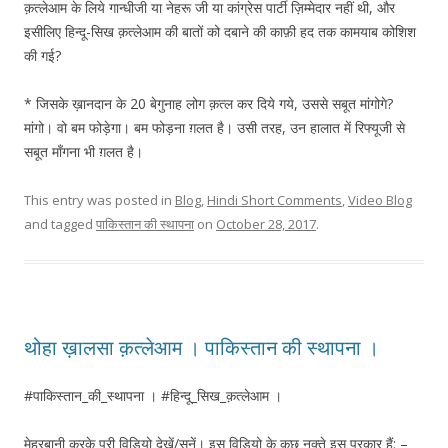
क़त्लेआम के लिये गान्धीजी या नेहरू जी या कांग्रेस पार्टी ज़िम्मेदार नहीं थी, और
इसीलिए हिन्दू-सिख क़त्लेआम की बातों को दबाने की काफ़ी हद तक कामयाब कोशिश
की गई?
* जिसके ख़ानदान के 20 बेगुनाह लोग क़त्ल कर दिये गये, उससे सबूत मांगोगे?
मांगो। वो बम फोड़ेगा। बम फोड़ना ग़लत है। उसी तरह, उन हालात में रिफ्यूजी से
सबूत माँगना भी ग़लत है।
This entry was posted in
Blog
,
Hindi Short Comments
,
Video Blog
and tagged
पाकिस्तान की स्थापना
on
October 28, 2017
.
थोहा ख़ालसा क़त्लेआम । पाकिस्तान की स्थापना ।
#पाकिस्तान_की_स्थापना । #हिन्दू_सिख_क़त्लेआम ।
मेहरबानी करके पूरी विडियो देखें/सुनें। इस विडियो के कुछ नुक्ते इस प्रकार हैं: –