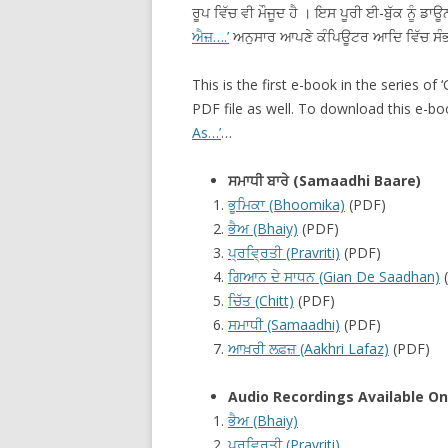
ਰੂਪ ਵਿੱਚ ਵੀ ਮੌਜੂਦ ਹੈ । ਇਸ ਪੂਰੀ ਈ-ਬੁੱਕ ਨੂ
ਐਜ਼….’
ਅਨੁਸਾਰ ਆਪਣੇ ਕੰਪਿਊਟਰ ਆਦਿ ਵਿੱਚ ਸੰ
This is the first e-book in the series of
PDF file as well. To download this e-boo
As…’
…
ਸਮਾਧੀ ਬਾਰੇ (Samaadhi Baare)
ਭੂਮਿਕਾ (Bhoomika)
(PDF)
ਭੈਅ (Bhaiy)
(PDF)
ਪ੍ਰਵ੍ਰਿਤੀ (Pravriti)
(PDF)
ਗਿਆਨ ਦੇ ਸਾਧਨ (Gian De Saadhan)
ਚਿੱਤ (Chitt)
(PDF)
ਸਮਾਧੀ (Samaadhi)
(PDF)
ਆਖ਼ਰੀ ਲਫ਼ਜ਼ (Aakhri Lafaz)
(PDF)
Audio Recordings Available O
ਭੈਅ (Bhaiy)
ਪ੍ਰਵ੍ਰਿਤੀ (Pravriti)