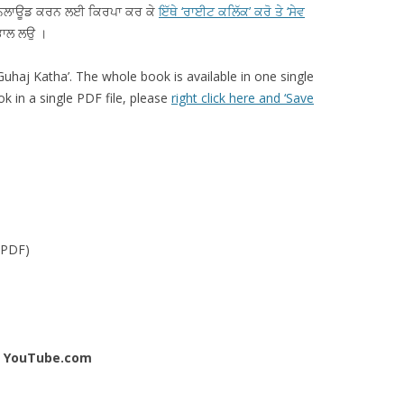
ੰ ਡਾਊਨਲਾਊਡ ਕਰਨ ਲਈ ਕਿਰਪਾ ਕਰ ਕੇ
ਇੱਥੇ ‘ਰਾਈਟ ਕਲਿੱਕ’ ਕਰੋ ਤੇ ‘ਸੇਵ
ਭਾਲ ਲਉ ।
 ‘Guhaj Katha’. The whole book is available in one single
k in a single PDF file, please
right click here and ‘Save
(PDF)
n YouTube.com