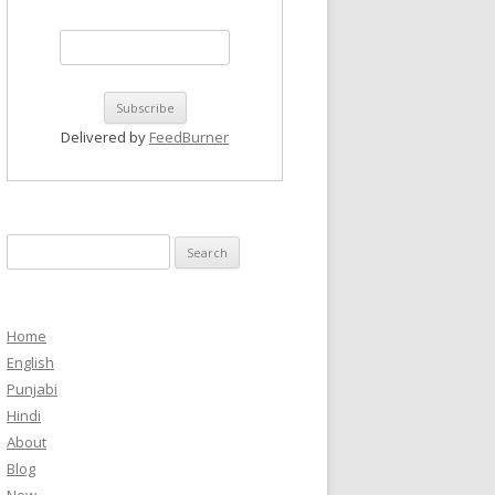
Delivered by
FeedBurner
Search
for:
Home
English
Punjabi
Hindi
About
Blog