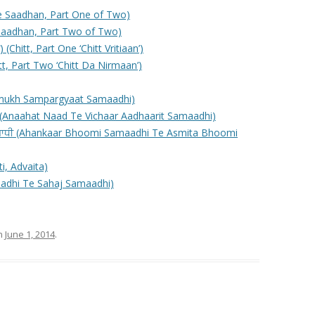
e Saadhan, Part One of Two)
 Saadhan, Part Two of Two)
 (Chitt, Part One ‘Chitt Vritiaan’)
hitt, Part Two ‘Chitt Da Nirmaan’)
rmukh Sampargyaat Samaadhi)
 (Anaahat Naad Te Vichaar Aadhaarit Samaadhi)
ੀ ਸਮਾਧੀ (Ahankaar Bhoomi Samaadhi Te Asmita Bhoomi
i, Advaita)
maadhi Te Sahaj Samaadhi)
n
June 1, 2014
.