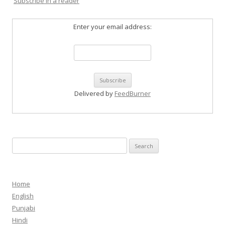
Subscribe in a reader
Enter your email address:
Delivered by
FeedBurner
Search
for:
Home
English
Punjabi
Hindi