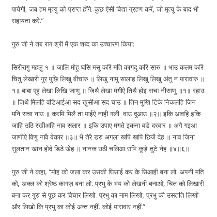
पायेगी, जब हम मृत्यु को प्राप्त होंगे. कुछ ऐसी विद्या ग्रहण करें, जो मृत्यु के बाद भी
सहायता करे.”
गुरु जी ने तब राग श्री में एक शब्द का उच्चारण किया:
सिरीरागु महलु १ ॥ जालि मोहु घसि मसु करि मति कागदु करि सारु ॥ भाउ कलम करि
चितु लेखारी गुर पुछि लिखु बीचारु ॥ लिखु नामु सालाह लिखु लिखु अंतु न पारावारु ॥
१॥ बाबा एहु लेखा लिखि जाणु ॥ जिथै लेखा मंगीऐ तिथै होइ सचा नीसाणु ॥१॥ रहाउ
॥ जिथै मिलहि वडिआईआ सद खुसीआ सद चाउ ॥ तिन मुखि टिके निकलहि जिन
मनि सचा नाउ ॥ करमि मिलै ता पाईऐ नाही गली वाउ दुआउ ॥२॥ इकि आवहि इकि
जाहि उठि रखीअहि नाव सलार ॥ इकि उपाए मंगते इकना वडे दरवार ॥ अगै गइआ
जाणीऐ विणु नावै वेकार ॥३॥ भै तेरै डरु अगला खपि खपि छिजै देह ॥ नाव जिना
सुलतान खान होदे डिठे खेह ॥ नानक उठी चलिआ सभि कूड़े तुटे नेह ॥४॥६॥
गुरु जी ने कहा, “मोह को जला कर उसकी घिसाई कर के सिआही बना लो. अपनी मति
को, अक्ल को श्रेष्ठ कागज़ बना लो. प्रभु के भय को लेखनी बनाओ, चित को लिखारी
बना कर गुरु से पूछ कर विचार लिखो. प्रभु का नाम लिखो, प्रभु की उसतति लिखो
और लिखो कि प्रभु का कोई अन्त नहीं, कोई पारावार नहीं.”