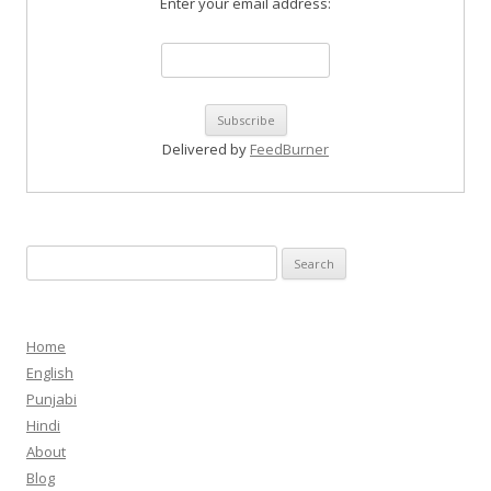
Enter your email address:
Delivered by
FeedBurner
Search
for:
Home
English
Punjabi
Hindi
About
Blog