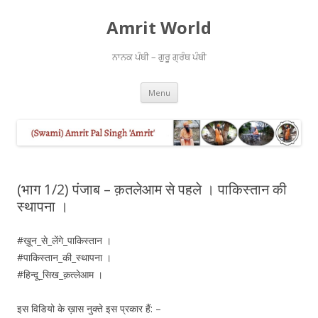
Amrit World
ਨਾਨਕ ਪੰਥੀ – ਗੁਰੂ ਗ੍ਰੰਥ ਪੰਥੀ
Skip
Menu
to
content
(भाग 1/2) पंजाब – क़तलेआम से पहले । पाकिस्तान की
स्थापना ।
#ख़ून_से_लेंगे_पाकिस्तान ।
#पाकिस्तान_की_स्थापना ।
#हिन्दू_सिख_क़त्लेआम ।
इस विडियो के ख़ास नुक्ते इस प्रकार हैं: –