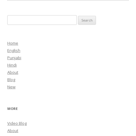
Search
for:
Home
English
Punjabi
Hindi
About
Blog
New
MORE
Video Blog
About