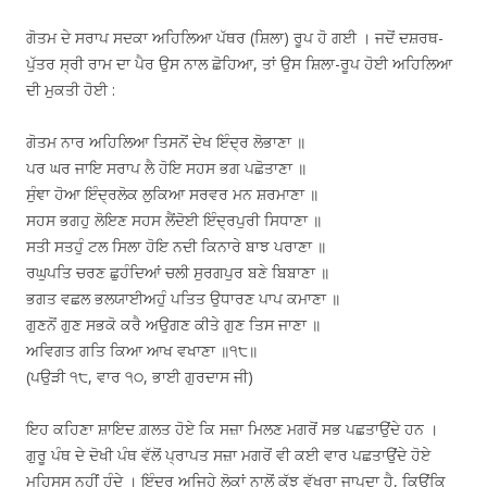
ਗੋਤਮ ਦੇ ਸਰਾਪ ਸਦਕਾ ਅਹਿਲਿਆ ਪੱਥਰ (ਸ਼ਿਲਾ) ਰੂਪ ਹੋ ਗਈ । ਜਦੋਂ ਦਸ਼ਰਥ-
ਪੁੱਤਰ ਸ੍ਰੀ ਰਾਮ ਦਾ ਪੈਰ ਉਸ ਨਾਲ ਛੋਹਿਆ, ਤਾਂ ਉਸ ਸ਼ਿਲਾ-ਰੂਪ ਹੋਈ ਅਹਿਲਿਆ
ਦੀ ਮੁਕਤੀ ਹੋਈ :
ਗੋਤਮ ਨਾਰ ਅਹਿਲਿਆ ਤਿਸਨੋਂ ਦੇਖ ਇੰਦ੍ਰ ਲੋਭਾਣਾ ॥
ਪਰ ਘਰ ਜਾਇ ਸਰਾਪ ਲੈ ਹੋਇ ਸਹਸ ਭਗ ਪਛੋਤਾਣਾ ॥
ਸੁੰਞਾ ਹੋਆ ਇੰਦ੍ਰਲੋਕ ਲੁਕਿਆ ਸਰਵਰ ਮਨ ਸ਼ਰਮਾਣਾ ॥
ਸਹਸ ਭਗਹੁ ਲੋਇਣ ਸਹਸ ਲੈਂਦੋਈ ਇੰਦ੍ਰਪੁਰੀ ਸਿਧਾਣਾ ॥
ਸਤੀ ਸਤਹੁੰ ਟਲ ਸਿਲਾ ਹੋਇ ਨਦੀ ਕਿਨਾਰੇ ਬਾਝ ਪਰਾਣਾ ॥
ਰਘੁਪਤਿ ਚਰਣ ਛੁਹੰਦਿਆਂ ਚਲੀ ਸੁਰਗਪੁਰ ਬਣੇ ਬਿਬਾਣਾ ॥
ਭਗਤ ਵਛਲ ਭਲਯਾਈਅਹੁੰ ਪਤਿਤ ਉਧਾਰਣ ਪਾਪ ਕਮਾਣਾ ॥
ਗੁਣਨੋਂ ਗੁਣ ਸਭਕੋ ਕਰੈ ਅਉਗਣ ਕੀਤੇ ਗੁਣ ਤਿਸ ਜਾਣਾ ॥
ਅਵਿਗਤ ਗਤਿ ਕਿਆ ਆਖ ਵਖਾਣਾ ॥੧੮॥
(ਪਉੜੀ ੧੮, ਵਾਰ ੧੦, ਭਾਈ ਗੁਰਦਾਸ ਜੀ)
ਇਹ ਕਹਿਣਾ ਸ਼ਾਇਦ ਗ਼ਲਤ ਹੋਏ ਕਿ ਸਜ਼ਾ ਮਿਲਣ ਮਗਰੋਂ ਸਭ ਪਛਤਾਉਂਦੇ ਹਨ ।
ਗੁਰੂ ਪੰਥ ਦੇ ਦੋਖੀ ਪੰਥ ਵੱਲੋਂ ਪ੍ਰਾਪਤ ਸਜ਼ਾ ਮਗਰੋਂ ਵੀ ਕਈ ਵਾਰ ਪਛਤਾਉਂਦੇ ਹੋਏ
ਮਹਿਸੂਸ ਨਹੀਂ ਹੁੰਦੇ । ਇੰਦਰ ਅਜਿਹੇ ਲੋਕਾਂ ਨਾਲੋਂ ਕੁੱਝ ਵੱਖਰਾ ਜਾਪਦਾ ਹੈ, ਕਿਉਂਕਿ