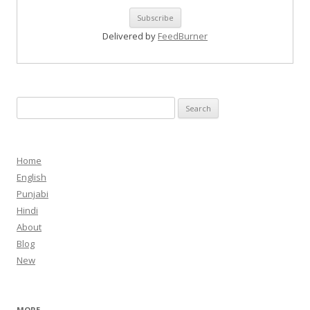
Delivered by
FeedBurner
Search
for:
Home
English
Punjabi
Hindi
About
Blog
New
MORE