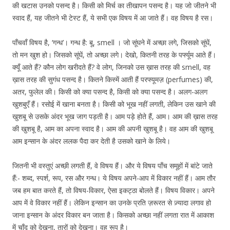
की खटास उनको पसन्द है। किसी को मिर्च का तीखापन पसन्द है। यह जो जीतने भी
स्वाद हैं, यह जीतने भी टेस्ट हैं, ये सभी एक विषय में आ जाते हैं। वह विषय है रस।
पाँचवाँ विषय है, ‘गन्ध’। गन्ध है: बू, smell । जो सूंघने में अच्छा लगे, जिसको सूंघें,
तो मन खुश हो। जिसको सूंघें, तो अच्छा लगे। देखो, कितनी तरह के पर्फ्यूम आते हैं।
क्यूँ आते हैं? कौन लोग खरीदते हैं? वे लोग, जिनको उस ख़ास तरह की smell, वह
ख़ास तरह की सुगंध पसन्द है। कितने किस्में आती हैं परफ्यूमज़ (perfumes) की,
अतर, फुलेल की। किसी को क्या पसन्द है, किसी को क्या पसन्द है। अलग-अलग
खुशबुएँ हैं। रसोई में खाना बनता है। किसी को भूख नहीं लगती, लेकिन उस खाने की
खुशबू से उसके अंदर भूख जाग पड़ती है। आम पड़े होते हैं, आम। आम की ख़ास तरह
की खुशबू है, आम का अपना स्वाद है। आम की अपनी खुशबू है। वह आम की खुशबू
आम इन्सान के अंदर ललक पैदा कर देती है उसको खाने के लिये।
जितनी भी वस्तुएं अच्छी लगती हैं, वे विषय हैं। और ये विषय पाँच समूहों में बांटे जाते
हैं:- शब्द, स्पर्श, रूप, रस और गन्ध। ये विषय अपने-आप में विकार नहीं हैं। आम तौर
जब हम बात करते हैं, तो विषय-विकार, ऐसा इकट्ठा बोलते हैं। विषय विकार। अपने
आप में वे विकार नहीं हैं। लेकिन इन्सान का उनके प्रति ज़रूरत से ज़्यादा लगाव हो
जाना इन्सान के अंदर विकार बन जाता है। किसको अच्छा नहीं लगता रात में आकाश
में चाँद को देखना, तारों को देखना। वह रूप है।