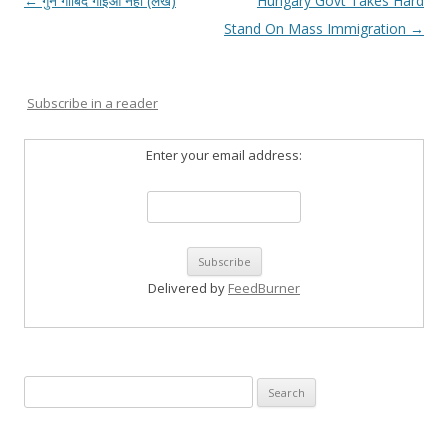
Post
←
गुन गोबिंद गाइओ नही (लेख)
Hungary Govt Takes Hard
navigation
Stand On Mass Immigration
→
Subscribe in a reader
Enter your email address:
Delivered by
FeedBurner
Search
for: