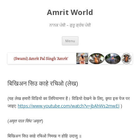
Amrit World
ਨਾਨਕ ਪੰਥੀ – ਗੁਰੂ ਗ੍ਰੰਥ ਪੰਥੀ
Skip
Menu
to
content
बिखिअन सिउ काहे रचिओ (लेख)
(यह लेख हमारी विडियो का लिपियान्तर है। विडियो देखने के लिए, कृपा इस पेज पर
जाइए:
https://www.youtube.com/watch?v=jbAhWs2mwEI
)
(
अमृत पाल सिंघ ‘अमृत’
)
बिखिअन सिउ काहे रचिओ निमख न होहि उदासु ॥