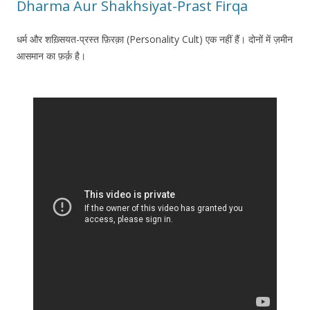
Dharma Aur Shakhsiyat-Prast Firqa
धर्म और शख़्सियत-प्रस्त फ़िरक़ा (Personality Cult) एक नहीं हैं। दोनों में ज़मीन
आसमान का फ़र्क़ है।