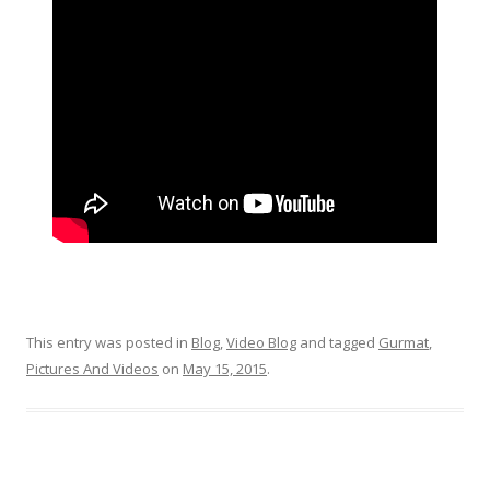
This entry was posted in
Blog
,
Video Blog
and tagged
Gurmat
,
Pictures And Videos
on
May 15, 2015
.