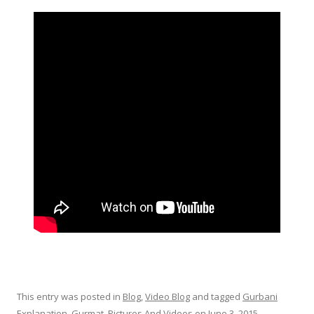
This entry was posted in
Blog
,
Video Blog
and tagged
Gurbani
Explanation
,
Gurmat
,
Pictures And Videos
on
June 3, 2015
.