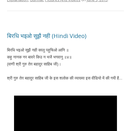
बिरधि भइओ सूझै नही (Hindi Video)
बिरधि भइओ सूझै नही कालु पहूचिओ आनि ॥
कहु नानक नर बावरे किउ न भजै भगवानु ॥४॥
(वाणी श्री गुरु तेग़ बहादुर साहिब जी)।
श्री गुरु तेग़ बहादुर साहिब जी के इस शलोक की व्याख्या इस वीडियो में की गयी है…