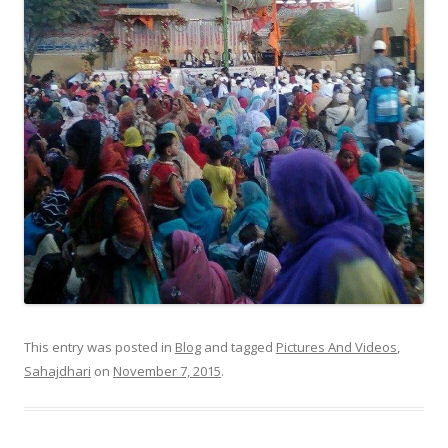
This entry was posted in
Blog
and tagged
Pictures And Videos
,
Sahajdhari
on
November 7, 2015
.