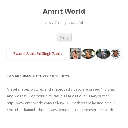
Amrit World
ਨਾਨਕ ਪੰਥੀ – ਗੁਰੂ ਗ੍ਰੰਥ ਪੰਥੀ
Skip
Menu
to
content
TAG ARCHIVES:
PICTURES AND VIDEOS
Miscellaneous pictures and embedded videos are tagged ‘Pictures
And Videos’… For more pictures, please visit our Gallery section:
http://www.amritworld.com/gallery/ . Our videos are hosted on our
YouTube channel: – https://www.youtube.com/amritworldnetwork