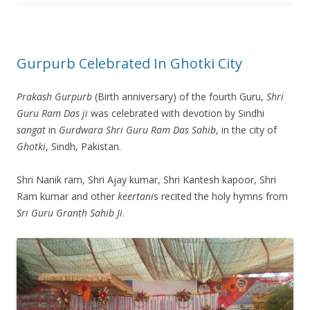
Gurpurb Celebrated In Ghotki City
Prakash Gurpurb
(Birth anniversary) of the fourth Guru,
Shri
Guru Ram Das ji
was celebrated with devotion by Sindhi
sangat
in
Gurdwara Shri Guru Ram Das Sahib
, in the city of
Ghotki
, Sindh, Pakistan.
Shri Nanik ram, Shri Ajay kumar, Shri Kantesh kapoor, Shri
Ram kumar and other
keertani
s recited the holy hymns from
Sri Guru Granth Sahib Ji
.