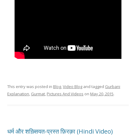
This entry was posted in
Blog
,
Video Blog
and tagged
Gurbani
Explanation
,
Gurmat
,
Pictures And Videos
on
May 20, 2015
.
धर्म और शख़्सियत-प्रस्त फ़िरक़ा (Hindi Video)