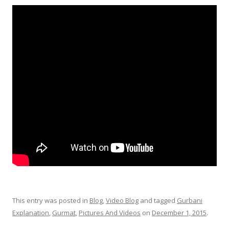
This entry was posted in
Blog
,
Video Blog
and tagged
Gurbani
Explanation
,
Gurmat
,
Pictures And Videos
on
December 1, 2015
.