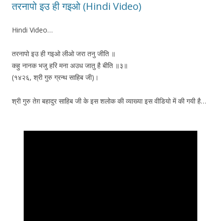
तरनापो इउ ही गइओ (Hindi Video)
Hindi Video…
तरनापो इउ ही गइओ लीओ जरा तनु जीति ॥
कहु नानक भजु हरि मना अउध जातु है बीति ॥३॥
(१४२६, श्री गुरु ग्रन्थ साहिब जी)।
श्री गुरु तेग़ बहादुर साहिब जी के इस शलोक की व्याख्या इस वीडियो में की गयी है…