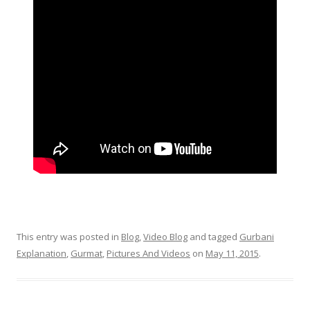
This entry was posted in
Blog
,
Video Blog
and tagged
Gurbani
Explanation
,
Gurmat
,
Pictures And Videos
on
May 11, 2015
.