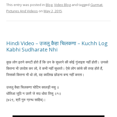
This entry was posted in
Blog
,
Video Blog
and tagged
Gurmat
,
Pictures And Videos
on
May 2, 2015
.
Hindi Video – उजलु कैहा चिलकणा – Kuchh Log
Kabhi Sudharate Nhi
कुछ लोग इतने कपटी होते हैं कि उन के सुधरने की कोई गुंजाइश नहीं होती। उनको
कितना भी उपदेश कर लो, वे कभी नहीं सुधरते। ऐसे लोग कांसे की तरह होते हैं,
जिसको कितना भी धो लो, वह कालिख छोडना बन्द नहीं करता।
उजलु कैहा चिलकणा घोटिम कालड़ी मसु ॥
धोतिआ जूठि न उतरै जे सउ धोवा तिसु ॥१॥
(७२९, श्री गुरु ग्रन्थ साहिब)।