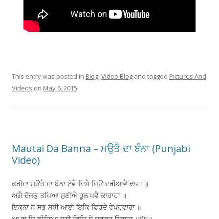
This entry was posted in
Blog
,
Video Blog
and tagged
Pictures And
Videos
on
May 6, 2015
.
Mautai Da Banna – ਮਉਤੈ ਦਾ ਬੰਨਾ (Punjabi
Video)
ਫਰੀਦਾ ਮਉਤੈ ਦਾ ਬੰਨਾ ਏਵੈ ਦਿਸੈ ਜਿਉ ਦਰੀਆਵੈ ਢਾਹਾ ॥
ਅਗੈ ਦੋਜਕੁ ਤਪਿਆ ਸੁਣੀਐ ਹੂਲ ਪਵੈ ਕਾਹਾਹਾ ॥
ਇਕਨਾ ਨੋ ਸਭ ਸੋਝੀ ਆਈ ਇਕਿ ਫਿਰਦੇ ਵੇਪਰਵਾਹਾ ॥
ਅਮਲ ਜਿ ਕੀਤਿਆ ਦੁਨੀ ਵਿਚਿ ਸੇ ਦਰਗਹ ਓਗਾਹਾ ॥੯੮॥