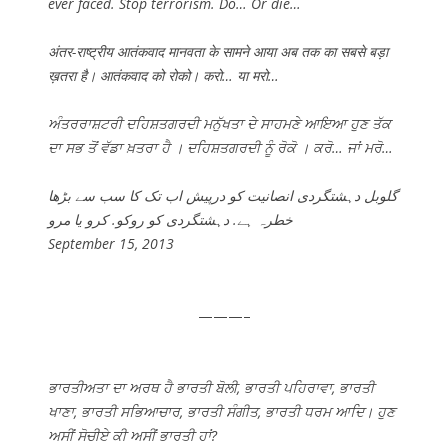
ever faced. Stop terrorism. Do… Or die…
अंतर-राष्ट्रीय आतंकवाद मानवता के सामने आया अब तक का सबसे बड़ा
ख़तरा है। आतंकवाद को रोको। करो… या मरो…
ਅੰਤਰਰਾਸ਼ਟਰੀ ਦਹਿਸ਼ਤਗਰਦੀ ਮਨੁੱਖਤਾ ਦੇ ਸਾਹਮਣੇ ਆਇਆ ਹੁਣ ਤੱਕ
ਦਾ ਸਭ ਤੋਂ ਵੱਡਾ ਖ਼ਤਰਾ ਹੈ । ਦਹਿਸ਼ਤਗਰਦੀ ਨੂੰ ਰੋਕੋ । ਕਰੋ… ਜਾਂ ਮਰੋ…
گلوبل دہشتگردی انصانیت کو درپیش اب تک کا سب سے بڑھا
خطرہ ہے. دہشتگردی کو روکو. کرو یا مرو
September 15, 2013
———–
ਭਾਰਤੀਅਤਾ ਦਾ ਅਰਥ ਹੈ ਭਾਰਤੀ ਬੋਲੀ, ਭਾਰਤੀ ਪਹਿਰਾਵਾ, ਭਾਰਤੀ
ਖਾਣਾ, ਭਾਰਤੀ ਸਭਿਆਚਾਰ, ਭਾਰਤੀ ਸੰਗੀਤ, ਭਾਰਤੀ ਧਰਮ ਆਦਿ। ਹੁਣ
ਅਸੀਂ ਸੋਚੀਏ ਕੀ ਅਸੀਂ ਭਾਰਤੀ ਹਾਂ?