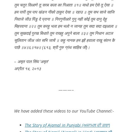
तुम चतुर सिआणे तू सरब कला का गिआता ॥१॥ माधो हम ऐसे तू ऐसा ॥
हम पापी तुम पाप खंडन नीको ठाकुर देसा ॥ रहाउ ॥ तुम सभ साजे साजि
निवाजे जीउ पिंडु दे प्राना ॥ निरगुनीआरे गुनु नही कोई तुम दानु देहु
मिहरवाना ॥२॥ तुम करहु भला हम भलो न जानह तुम सदा सदा दइआला ॥
तुम सुखदाई पुरख बिधाते तुम राखहु अपुने बाला ॥३॥ तुम निधान अटल
सुलितान जीअ जंत सभि जाचै ॥ कहु नानक हम इहै हवाला राखु संतन कै
पाछै ॥४॥६॥१७॥ (६१३, श्री गुरु ग्रंथ साहिब जी)।
– अमृत पाल सिंघ ‘अमृत’
अप्रैल १४, २०१३
———–
We have added these videos to our YouTube Channel:-
The Story of Ajamal in Punjabi (ਅਜਾਮਲ ਦੀ ਕਥਾ)