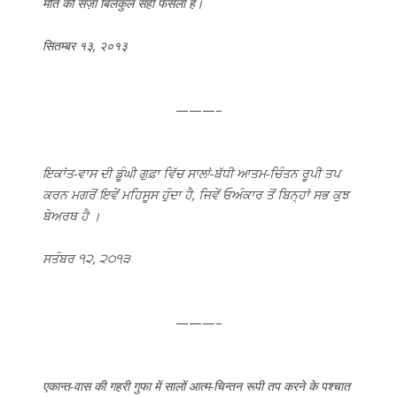
मौत की सज़ा बिलकुल सही फैसला है।
सितम्बर १३, २०१३
———–
ਇਕਾਂਤ-ਵਾਸ ਦੀ ਡੂੰਘੀ ਗੁਫ਼ਾ ਵਿੱਚ ਸਾਲਾਂ-ਬੱਧੀ ਆਤਮ-ਚਿੰਤਨ ਰੂਪੀ ਤਪ
ਕਰਨ ਮਗਰੋਂ ਇਵੇਂ ਮਹਿਸੂਸ ਹੁੰਦਾ ਹੈ, ਜਿਵੇਂ ਓਅੰਕਾਰ ਤੋਂ ਬਿਨ੍ਹਾਂ ਸਭ ਕੁਝ
ਬੇਅਰਥ ਹੈ ।
ਸਤੰਬਰ ੧੨, ੨੦੧੩
———–
एकान्त-वास की गहरी गुफा में सालों आत्म-चिन्तन रूपी तप करने के पश्चात