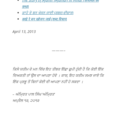
The Story of Ajamil {Ajamal} in Hindi (अजामल की
कथा)
ਕਾਹੇ ਰੇ ਬਨ ਖੋਜਨ ਜਾਈ (ਸ਼ਬਦ-ਵੀਚਾਰ)
काहे रे बन खोजन जाई (शब्द विचार)
April 13, 2013
———–
ਕਿਸੇ ਯਤੀਮ ਦੇ ਮਨ ਵਿੱਚ ਇਹ ਤੀਬਰ ਇੱਛਾ ਛੁਪੀ ਹੁੰਦੀ ਹੈ ਕਿ ਕੋਈ ਇੱਕ
ਵਿਅਕਤੀ ਤਾਂ ਉਸ ਦਾ ਆਪਣਾ ਹੋਵੇ । ਕਾਸ਼, ਇਹ ਯਤੀਮ ਸਮਝ ਜਾਏ ਕਿ
ਇੱਕ ਪ੍ਰਭੂ ਤੋਂ ਬਿਨਾਂ ਕੋਈ ਵੀ ਆਪਣਾ ਨਹੀਂ ਹੋ ਸਕਦਾ ।
– ਅੰਮ੍ਰਿਤ ਪਾਲ ਸਿੰਘ ‘ਅੰਮ੍ਰਿਤ’
ਅਪ੍ਰੈਲ ੧੩, ੨੦੧੩