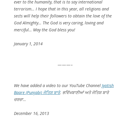
ever to the humanity, that is to say international
terrorism… I hope that in this year, all religions and
sects will help their followers to obtain the love of the
God Almighty… The God is very caring, loving and
merciful… May the God bless you!
January 1, 2014
———–
We have added a video to our YouTube Channel
Jyotish
Baare (Punjabi) ਜੋਤਿਸ਼ ਬਾਰੇ
. ਭਵਿੱਖਬਾਣੀਆਂ ਅਤੇ ਜੋਤਿਸ਼ ਬਾਰੇ
ਚਰਚਾ…
December 16, 2013