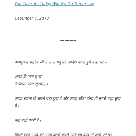
You Tolerate Today Will Go On Tomorrow
.
December 1, 2013
———–
अवधूत दत्तात्रेय जी ने राजा यदु को उपदेश करते हुये कहा था: –
आशा हि परमं दु:खं
नैराश्यम परमं सुखम।।
आशा रखना ही सबसे बड़ा दुख है और आशा-रहित होना ही सबसे बड़ा सुख
है।
बात बड़ी गहरी है।
किसी वस्तु आदि की आशा करते करते, यदि वह मिल भी जाये, तो मन