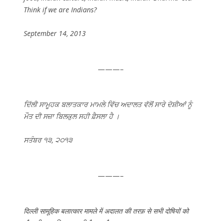
Think if we are Indians?
September 14, 2013
———–
ਦਿੱਲੀ ਸਾਮੂਹਕ ਬਲਾਤਕਾਰ ਮਾਮਲੇ ਵਿੱਚ ਅਦਾਲਤ ਵੱਲੋਂ ਸਾਰੇ ਦੋਸ਼ੀਆਂ ਨੂੰ
ਮੌਤ ਦੀ ਸਜ਼ਾ ਬਿਲਕੁਲ ਸਹੀ ਫ਼ੈਸਲਾ ਹੈ ।
ਸਤੰਬਰ ੧੩, ੨੦੧੩
———–
दिल्ली सामूहिक बलात्कार मामले में अदालत की तरफ़ से सभी दोषियों को