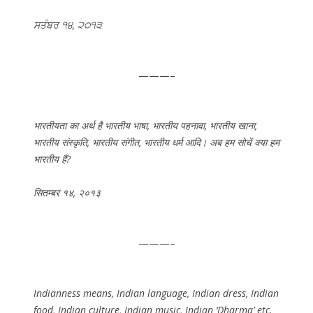
ਸਤੰਬਰ ੧੪, ੨੦੧੩
———–
भारतीयता का अर्थ है भारतीय भाषा, भारतीय पहनावा, भारतीय खाना,
भारतीय संस्कृति, भारतीय संगीत, भारतीय धर्म आदि। अब हम सोचें क्या हम
भारतीय हैं?
सितम्बर १४, २०१३
———–
Indianness means, Indian language, Indian dress, Indian
food, Indian culture, Indian music, Indian ‘Dharma’ etc.