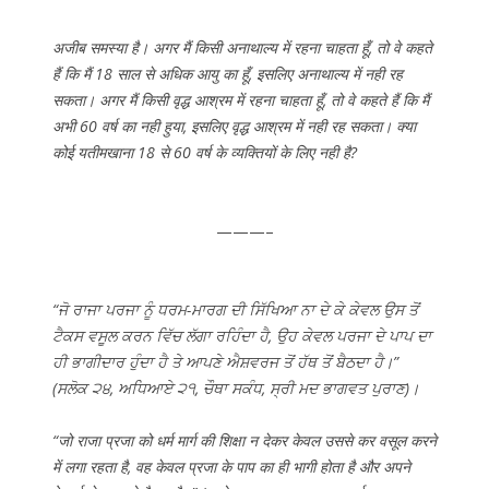
अजीब समस्या है। अगर मैं किसी अनाथाल्य में रहना चाहता हूँ, तो वे कहते
हैं कि मैं 18 साल से अधिक आयु का हूँ, इसलिए अनाथाल्य में नही रह
सकता। अगर मैं किसी वृद्ध आश्रम में रहना चाहता हूँ, तो वे कहते हैं कि मैं
अभी 60 वर्ष का नही हुया, इसलिए वृद्ध आश्रम में नही रह सकता। क्या
कोई यतीमखाना 18 से 60 वर्ष के व्यक्तियों के लिए नही है?
———–
“ਜੋ ਰਾਜਾ ਪਰਜਾ ਨੂੰ ਧਰਮ-ਮਾਰਗ ਦੀ ਸਿੱਖਿਆ ਨਾ ਦੇ ਕੇ ਕੇਵਲ ਉਸ ਤੋਂ
ਟੈਕਸ ਵਸੂਲ ਕਰਨ ਵਿੱਚ ਲੱਗਾ ਰਹਿੰਦਾ ਹੈ, ਉਹ ਕੇਵਲ ਪਰਜਾ ਦੇ ਪਾਪ ਦਾ
ਹੀ ਭਾਗੀਦਾਰ ਹੁੰਦਾ ਹੈ ਤੇ ਆਪਣੇ ਐਸ਼ਵਰਜ ਤੋਂ ਹੱਥ ਤੋਂ ਬੈਠਦਾ ਹੈ।”
(ਸਲੋਕ ੨੪, ਅਧਿਆਏ ੨੧, ਚੌਥਾ ਸਕੰਧ, ਸ੍ਰੀ ਮਦ ਭਾਗਵਤ ਪੁਰਾਣ)।
“जो राजा प्रजा को धर्म मार्ग की शिक्षा न देकर केवल उससे कर वसूल करने
में लगा रहता है, वह केवल प्रजा के पाप का ही भागी होता है और अपने