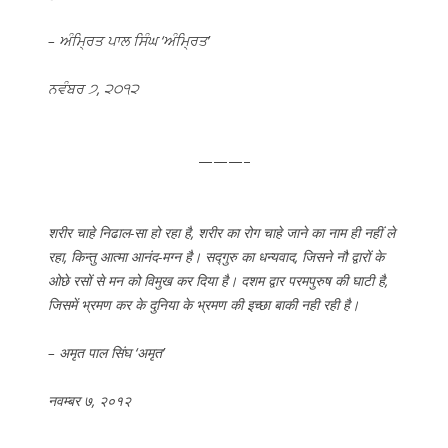
– ਅੰਮ੍ਰਿਤ ਪਾਲ ਸਿੰਘ ‘ਅੰਮ੍ਰਿਤ’
ਨਵੰਬਰ ੭, ੨੦੧੨
———–
शरीर चाहे निढाल-सा हो रहा है, शरीर का रोग चाहे जाने का नाम ही नहीं ले
रहा, किन्तु आत्मा आनंद-मग्न है। सद्गुरु का धन्यवाद, जिसने नौ द्वारों के
ओछे रसों से मन को विमुख कर दिया है। दशम द्वार परमपुरुष की घाटी है,
जिसमें भ्रमण कर के दुनिया के भ्रमण की इच्छा बाकी नही रही है।
– अमृत पाल सिंघ ‘अमृत’
नवम्बर ७, २०१२