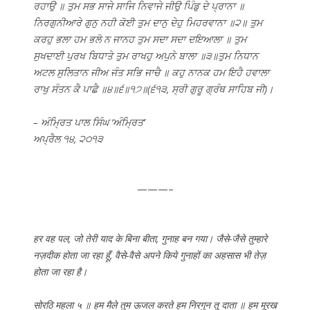
ਰਹਾਉ ॥ ਤੁਮ ਸਭ ਸਾਜੇ ਸਾਜਿ ਨਿਵਾਜੇ ਜੀਉ ਪਿੰਡੁ ਦੇ ਪ੍ਰਾਨਾ ॥
ਨਿਰਗੁਨੀਆਰੇ ਗੁਨੁ ਨਹੀ ਕੋਈ ਤੁਮ ਦਾਨੁ ਦੇਹੁ ਮਿਹਰਵਾਨਾ ॥੨॥ ਤੁਮ
ਕਰਹੁ ਭਲਾ ਹਮ ਭਲੋ ਨ ਜਾਨਹ ਤੁਮ ਸਦਾ ਸਦਾ ਦਇਆਲਾ ॥ ਤੁਮ
ਸੁਖਦਾਈ ਪੁਰਖ ਬਿਧਾਤੇ ਤੁਮ ਰਾਖਹੁ ਅਪੁਨੇ ਬਾਲਾ ॥੩॥ਤੁਮ ਨਿਧਾਨ
ਅਟਲ ਸੁਲਿਤਾਨ ਜੀਅ ਜੰਤ ਸਭਿ ਜਾਚੈ ॥ ਕਹੁ ਨਾਨਕ ਹਮ ਇਹੈ ਹਵਾਲਾ
ਰਾਖੁ ਸੰਤਨ ਕੈ ਪਾਛੈ ॥੪॥੬॥੧੭॥(੬੧੩, ਸ੍ਰੀ ਗੁਰੂ ਗ੍ਰੰਥ ਸਾਹਿਬ ਜੀ)।
– ਅੰਮ੍ਰਿਤ ਪਾਲ ਸਿੰਘ ‘ਅੰਮ੍ਰਿਤ’
ਅਪ੍ਰੈਲ ੧੪, ੨੦੧੩
———–
हर वह पल, जो तेरी याद के बिना बीता, गुनाह बन गया। जैसे-जैसे तुम्हारे
नज़दीक होता जा रहा हूँ, वैसे-वैसे अपने किये गुनाहों का अहसास भी तेज़
होता जा रहा है।
सोरठि महला ५ ॥ हम मैले तुम ऊजल करते हम निरगुन तू दाता ॥ हम मूरख