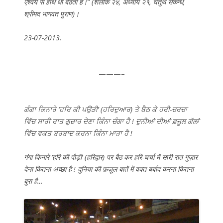
ऐश्वर्य से हाथ धो बैठता है।” (शलोक २४, अध्याय २१, चतुर्थ सकन्ध,
श्रीमद भागवत पुराण)।
23-07-2013.
———–
ਗੰਗਾ ਕਿਨਾਰੇ ‘ਹਰਿ ਕੀ ਪਉੜੀ’ (ਹਰਿਦੁਆਰ) ਤੇ ਬੈਠ ਕੇ ਹਰੀ-ਚਰਚਾ
ਵਿੱਚ ਸਾਰੀ ਰਾਤ ਗੁਜ਼ਾਰ ਦੇਣਾ ਕਿੰਨਾ ਚੰਗਾ ਹੈ ! ਦੁਨੀਆਂ ਦੀਆਂ ਫ਼ਜ਼ੂਲ ਗੱਲਾਂ
ਵਿੱਚ ਵਕਤ ਬਰਬਾਦ ਕਰਨਾ ਕਿੰਨਾ ਮਾੜਾ ਹੈ !
गंगा किनारे ‘हरि की पौड़ी’ (हरिद्वार) पर बैठ कर हरि-चर्चा में सारी रात गुज़ार
देना कितना अच्छा है ! दुनिया की फ़ज़ूल बातें में वक्त बर्बाद करना कितना
बुरा है…