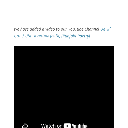
———–
We have added a video to our YouTube Channel
ਹੁਣ ਤਾਂ
ਬੁਝਾ ਦੇ ਦੀਵਾ ਵੇ ਅੜਿਆ (ਕਾਵਿ) (Punjabi Poetry)