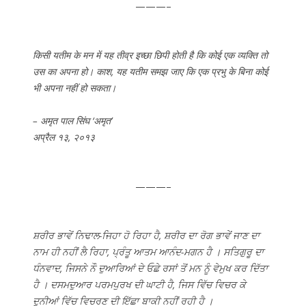
———–
किसी यतीम के मन में यह तीव्र इच्छा छिपी होती है कि कोई एक व्यक्ति तो
उस का अपना हो। काश, यह यतीम समझ जाए कि एक प्रभु के बिना कोई
भी अपना नहीं हो सकता।
– अमृत पाल सिंघ ‘अमृत’
अप्रैल १३, २०१३
———–
ਸ਼ਰੀਰ ਭਾਵੇਂ ਨਿਢਾਲ-ਜਿਹਾ ਹੋ ਰਿਹਾ ਹੈ, ਸ਼ਰੀਰ ਦਾ ਰੋਗ ਭਾਵੇਂ ਜਾਣ ਦਾ
ਨਾਮ ਹੀ ਨਹੀਂ ਲੈ ਰਿਹਾ, ਪ੍ਰੰਤੂ ਆਤਮ ਆਨੰਦ-ਮਗਨ ਹੈ । ਸਤਿਗੁਰੂ ਦਾ
ਧੰਨਵਾਦ, ਜਿਸਨੇ ਨੌ ਦੁਆਰਿਆਂ ਦੇ ਓਛੇ ਰਸਾਂ ਤੋਂ ਮਨ ਨੂੰ ਵੇਮੁਖ ਕਰ ਦਿੱਤਾ
ਹੈ । ਦਸਮਦੁਆਰ ਪਰਮਪੁਰਖ ਦੀ ਘਾਟੀ ਹੈ, ਜਿਸ ਵਿੱਚ ਵਿਚਰ ਕੇ
ਦੁਨੀਆਂ ਵਿੱਚ ਵਿਚਰਣ ਦੀ ਇੱਛਾ ਬਾਕੀ ਨਹੀਂ ਰਹੀ ਹੈ ।